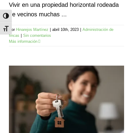
Vivir en una propiedad horizontal rodeada
de vecinos muchas ...
Alternar alto contraste
Alternar tamaño de letra
Por
Hinarejos Martínez
|
abril 10th, 2023
|
Administración de
fincas
|
Sin comentarios
Más información