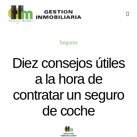
Saltar
al
Camb
mod
contenido
Inicio
de
nave
Seguros
Quiénes somos
Diez consejos útiles
Servicios
a la hora de
Contacto
contratar un seguro
de coche