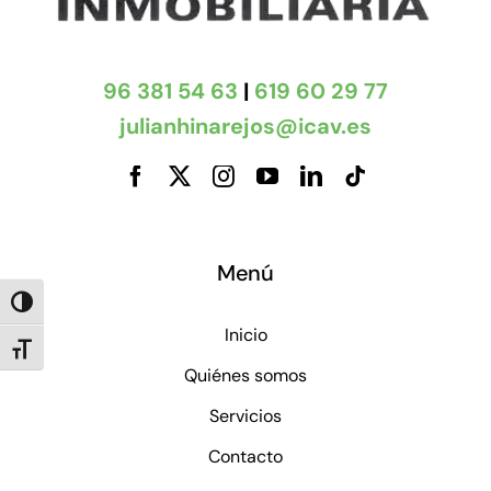
96 381 54 63
|
619 60 29 77
julianhinarejos@icav.es
Menú
Alternar alto contraste
Inicio
Alternar tamaño de letra
Quiénes somos
Servicios
Contacto